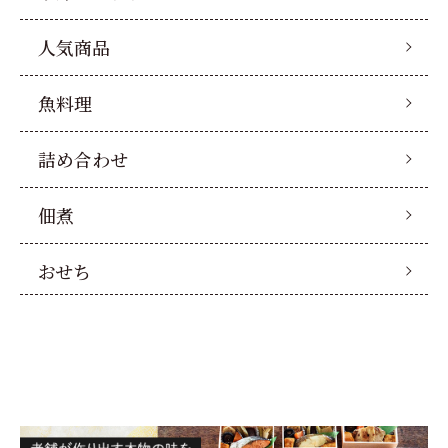
人気商品
魚料理
詰め合わせ
佃煮
おせち