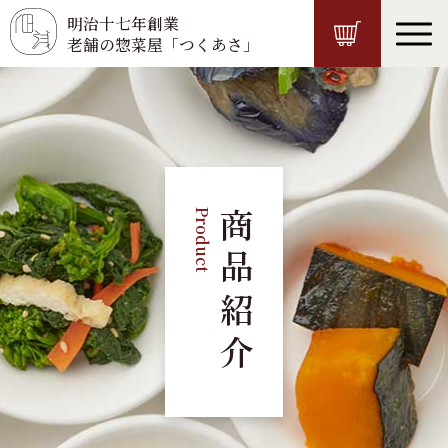
明治十七年創業
老舗の惣菜屋「つくあさ」
Men
Product
商品紹介